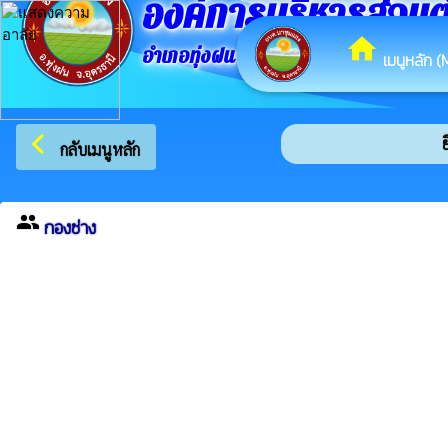
องค์การบริหารส่วน
home
อำเภอทุ่งฝน จังหวัดอุดรธานี
เมนูหลัก (
arrow_back_ios
ยิ
กลับเมนูหลัก
group
กองช่าง