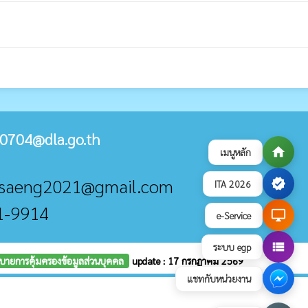
0704@dla.go.th
home
เมนูหลัก
umsaeng2021@gmail.com
verified
ITA 2026
21-9914
desktop_windows
e-Service
view_list
ระบบ egp
บายการคุ้มครองข้อมูลส่วนบุคคล
update : 17 กรกฎาคม 2569
แชทกับหน่วยงาน