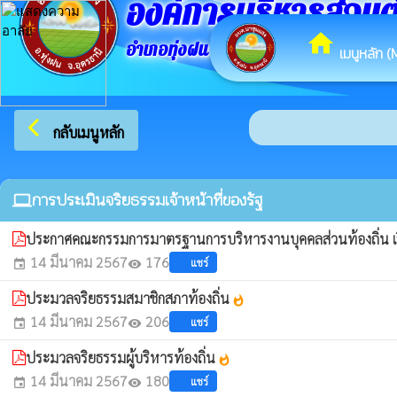
องค์การบริหารส่วน
home
อำเภอทุ่งฝน จังหวัดอุดรธานี
เมนูหลัก (
arrow_back_ios
กลับเมนูหลัก
การประเมินจริยธรรมเจ้าหน้าที่ของรัฐ
computer
ประกาศคณะกรรมการมาตรฐานการบริหารงานบุคคลส่วนท้องถิ่น เรื
14 มีนาคม 2567
176
แชร์
event
visibility
ประมวลจริยธรรมสมาชิกสภาท้องถิ่น
whatshot
14 มีนาคม 2567
206
แชร์
event
visibility
ประมวลจริยธรรมผู้บริหารท้องถิ่น
whatshot
14 มีนาคม 2567
180
แชร์
event
visibility