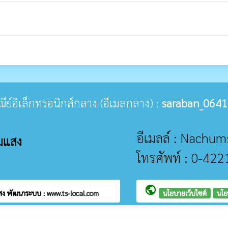
ษณีย์อิเล็กทรอนิกส์กลาง (อีเมลกลาง) :
saraban_0641
อีเมลล์ : Nach
มแสง
โทรศัพท์ : 0-42
public
แสง
พัฒนาระบบ :
www.ts-local.com
นโยบายเว็บไซต์
นโย