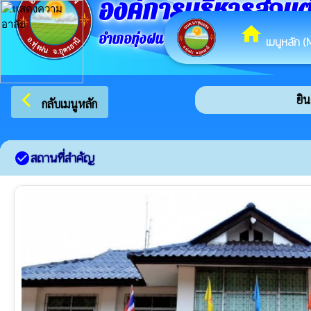
องค์การบริหารส่วน
home
อำเภอทุ่งฝน จังหวัดอุดรธานี
เมนูหลัก (
arrow_back_ios
ยินดีต้
กลับเมนูหลัก
สถานที่สำคัญ
check_circle