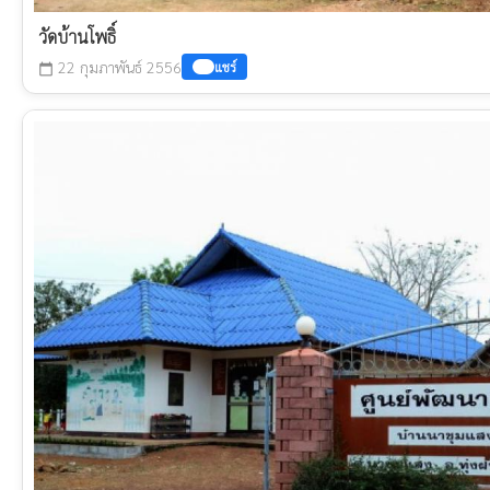
วัดบ้านโพธิ์
22 กุมภาพันธ์ 2556
แชร์
calendar_today