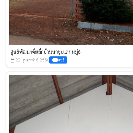
ศูนย์พัฒนาด็กเล็กบ้านนาชุมแสง หมู่6
22 กุมภาพันธ์ 2556
แชร์
calendar_today