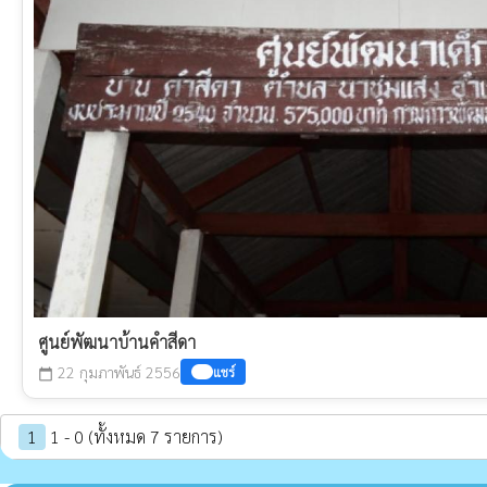
ศูนย์พัฒนาบ้านคำสีดา
22 กุมภาพันธ์ 2556
แชร์
calendar_today
1
1 - 0 (ทั้งหมด 7 รายการ)