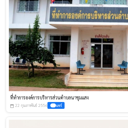
ที่ทำการองค์การบริหารส่วนตำบลนาชุมแสง
22 กุมภาพันธ์ 2556
แชร์
calendar_today